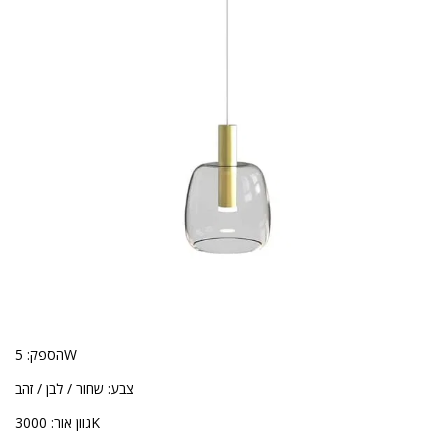
הספק: 5W
צבע: שחור / לבן / זהב
גוון אור: 3000K