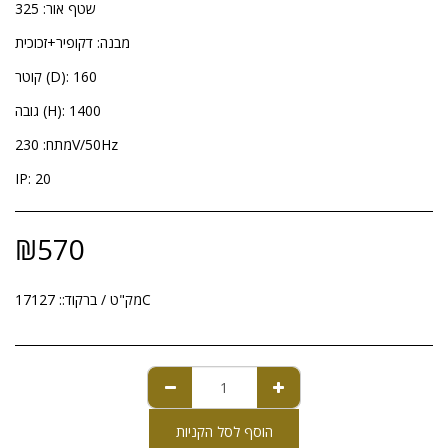
שטף אור: 325
מבנה: דקופיר+זכוכית
קוטר (D): 160
גובה (H): 1400
מתח: 230V/50Hz
IP: 20
₪
570
17127C
מק"ט / ברקוד::
הוסף לסל הקניות