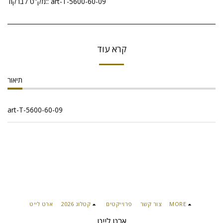
art-T-5600-60-09
מק"ט / ברקוד::
קרא עוד
תיאור
art-T-5600-60-09
MORE
צור קשר
פרוייקטים
קטלוג 2026
ארט לייט
ארט לייט