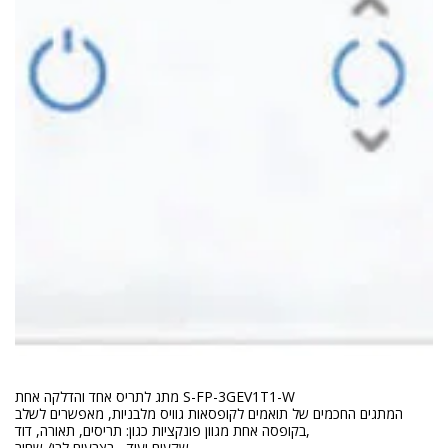
מתג לתריס אחד והדלקה אחת S-FP-3GEV1T1-W
המתגים החכמים של תואמים לקופסאות גוויס מלבניות, מאפשרים לשלב
בקופסה אחת מגוון פונקציות כגון: תריסים, תאורה, דוד,
שקעים ועוד... בצבעים לבן/ שחור.