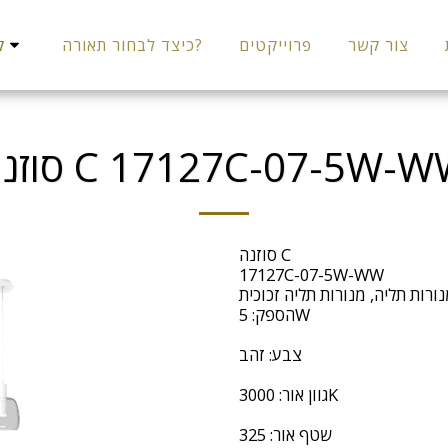
צור קשר
פרוייקטים
כיצד לבחור תאורה?
קט
זנה C 17127C-07-5W-WW
סוזנה C
17127C-07-5W-WW
ורות תליה, מנורות תליה זכוכית
הספק: 5W
צבע: זהב
גוון אור: 3000K
שטף אור: 325