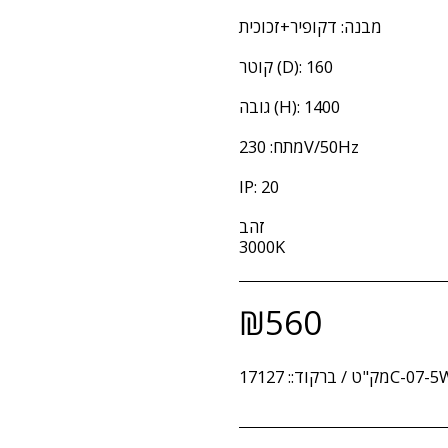
מבנה: דקופיר+זכוכית
קוטר (D): 160
גובה (H): 1400
מתח: 230V/50Hz
IP: 20
זהב
3000K
₪
560
17127C-0
מק"ט / ברקוד::