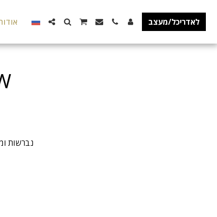
לאדריכל/מעצב
אודות
סו
נברשות ומנ