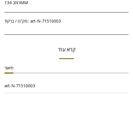
רוחב 134MM
art-N-71510003
מק"ט / ברקוד::
קרא עוד
תיאור
art-N-71510003