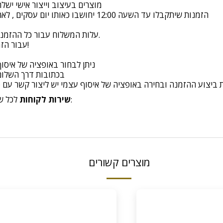
מוצרים בעיצוב וייצור אישי ישלחו תוך 14 ימי עסקים מיום 
הזמנות שיתקבלו עד השעה 12:00 יחושבו כאותו יום עסקים , לאחר השעה 12:00 יחושבו כיום עסקים הבא
עלות המשלוח עבור כל ההזמנות בין קריית שמונה לאשדוד היא 85 ש"ח.
עבור הזמנות מעל 700 ש"ח המשלוח יינתן בחינם!
ניתן לבחור באופציה של איסו
בכתובות דרך השלום 6 בנהריה /החרושת 9 א.ת קריית בי
יצוע ההזמנה ובחירה באופציה של איסוף עצמי יש ליצור קשר עם טלפון 0503375833 על מנת לת
לכל שאלה או בעיה בנוגע למשלוחים, ניתן לפנות אלינו דרך:
שירות לקוחות
מוצרים קשורים