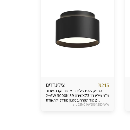
צילינדרים
₪
215
צילינדר צמוד תקרה שחור PAS הספק
2+6W 3000K מידה 89X73 מ"מ צילינדר
צמוד תקרה בסגנון מודרני לתאורת
ממוקדת חזקה מתאים לכניסה לבית,
art-0SM0-0WB8612B0/WW
מעברים, פרוזדור, שירותים קטנים וכד’
אחריות מוצר 24 חודשים