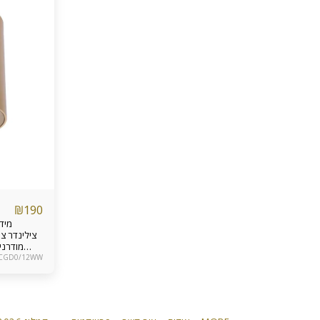
₪
190
מודרני
לכניסה לב
KCGD0/12WW
קטנים וכד’ אחר