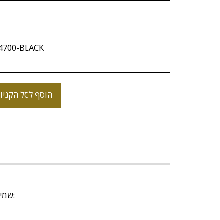
14700-BLACK
הוסף לסל הקניו
אנו בחנות art-light שמים דגש על שירות לקוחות מצוין ומספקים משלוחים מהירים ובטוחים. להלן כל הפרטים לגבי המשלוחים: