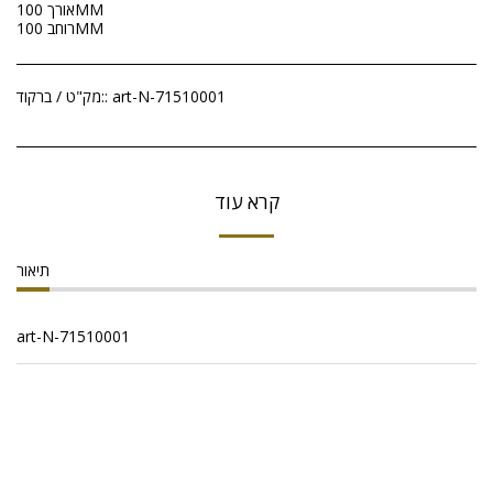
אורך 100MM
רוחב 100MM
art-N-71510001
מק"ט / ברקוד::
קרא עוד
תיאור
art-N-71510001