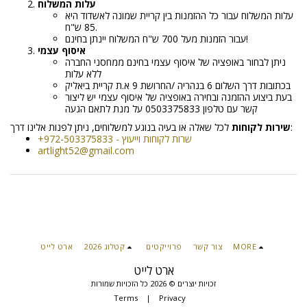
עלות המשלוח
עלות המשלוח עבור כל ההזמנות בין קריית שמונה לאשדוד היא
85 ש"ח.
עבור הזמנות מעל 700 ש"ח המשלוח יינתן בחינם!
איסוף עצמי
ניתן לבחור באופציה של איסוף עצמי בחינם ממחסני החברה
ללא עלות
בכתובות דרך השלום 6 בנהריה /החרושת 9 א.ת קריית ביאליק
בעת ביצוע ההזמנה ובחירה באופציה של איסוף עצמי יש ליצור
קשר עם טלפון 0503375833 על מנת לתאם הגעה
לכל שאלה או בעיה בנוגע למשלוחים, ניתן לפנות אלינו דרך:
שירות לקוחות
+972-503375833 - שרות לקוחות וייעוץ
artlight52@gmail.com
MORE
צור קשר
פרוייקטים
קטלוג 2026
ארט לייט
ארט לייט
זכויות יוצרים © 2026 כל הזכויות שמורות
Terms
|
Privacy