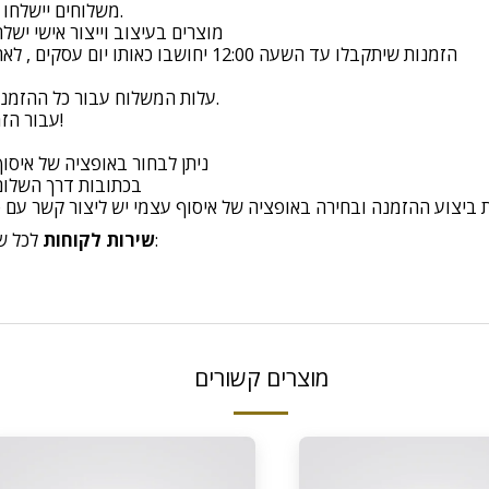
משלוחים יישלחו תוך 7-14 ימי עסקים מיום קבלת ההזמנה.
מוצרים בעיצוב וייצור אישי ישלחו תוך 14 ימי עסקים מיום 
הזמנות שיתקבלו עד השעה 12:00 יחושבו כאותו יום עסקים , לאחר השעה 12:00 יחושבו כיום עסקים הבא
עלות המשלוח עבור כל ההזמנות בין קריית שמונה לאשדוד היא 85 ש"ח.
עבור הזמנות מעל 700 ש"ח המשלוח יינתן בחינם!
ניתן לבחור באופציה של איסו
בכתובות דרך השלום 6 בנהריה /החרושת 9 א.ת קריית בי
יצוע ההזמנה ובחירה באופציה של איסוף עצמי יש ליצור קשר עם טלפון 0503375833 על מנת לת
לכל שאלה או בעיה בנוגע למשלוחים, ניתן לפנות אלינו דרך:
שירות לקוחות
מוצרים קשורים