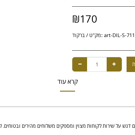
₪
170
art-DIL-S-71
מק"ט / ברקוד::
ת
קרא עוד