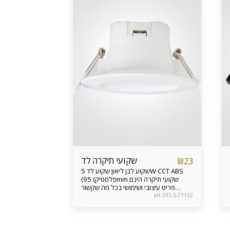
שקועי תיקרה לד
₪
23
שקוע לבן ליאון שקוע לד 5W CCT ABS
(פלסטיק) 95mm שקועי תיקרה הינם
פריט עיצובי ושימושי בכל מה שקשור
לתאורת הבית. גופי תאורה שקועים יוצרים
art-DEL-S-71132
אוירה נינוחה בבית חדרי שינה ואמבטיות .
מעניקים מראה אלגנטי בחלל הבית
והחדרים אחריות מוצר 24 חודשים