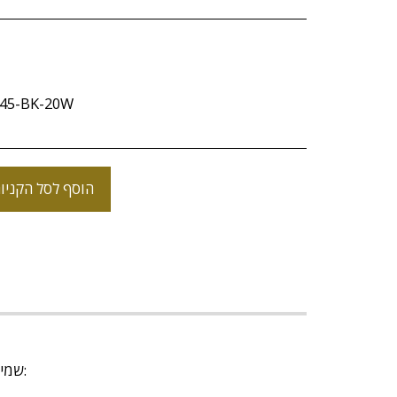
145-BK-20W
הוסף לסל הקניו
אנו בחנות art-light שמים דגש על שירות לקוחות מצוין ומספקים משלוחים מהירים ובטוחים. להלן כל הפרטים לגבי המשלוחים: