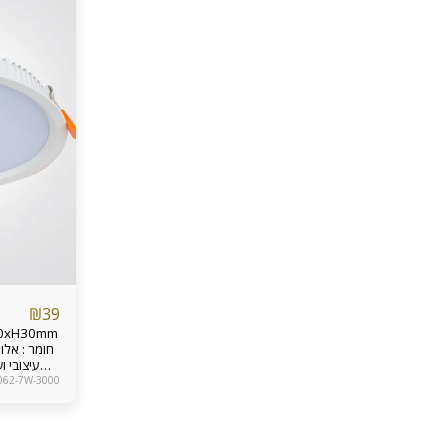
₪
39
עיצובי 
הבית. ג
1062-7W-3000
מעני
והחדרים א