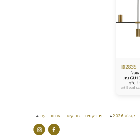
₪
2835
אופל
שחור+זהב בת מנורה דקרויקה GU10 בית
מנורה נעיצה G9 אורך הגוף 117 ס"מ
– 45 ס”מ ניתן להאריך את
art-B-opal
 הכבל בהתקנה נורות גוף תליה
התקנה
בח ופינת אוכל אחריות מוצר
קטלוג 2026
פרוייקטים
צור קשר
אודות
עוד