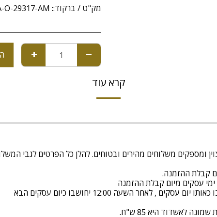
מק"ט / ברקוד::
A-O-29317-AM
הו
קרא עוד
ונה לאשדוד היא 85 ש"ח.