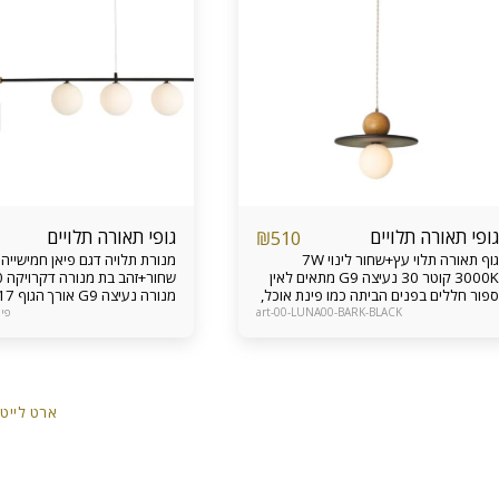
גופי תאורה תלויים
גופי תאורה תלויים
₪
510
גוף תאורה תלוי עץ+שחור לינוי 7W
מנורת תלויה דגם פיאן חמישייה 
3000K קוטר 30 נעיצה G9 מתאים לאין
ספור חללים בפנים הביתה כמו פינת אוכל,
אי במטבח, צידי מיטה בחדר שינה, פינת
גובה מינימאלי 
art-00-LUNA00-BARK-BLACK
פיאנו-
דקורטיביות ועוד ניתן להזמין גם כבודדים,
גובה
על פס ישר ולתקרות גבוהות אחריות מוצר
דקורטיבית מודרנית מתאימה ל
12 חודשים
מעל אי במט
12 חודשים
ארט לייט