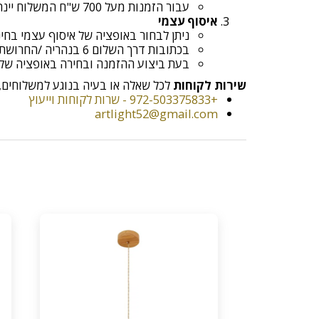
עבור הזמנות מעל 700 ש"ח המשלוח יינתן בחינם!
איסוף עצמי
ניתן לבחור באופציה של איסוף עצמי בח
בכתובות דרך השלום 6 בנהריה /החרושת 9 א.ת קריית ביאליק
בעת ביצוע ההזמנה ובחירה באופציה של איסוף עצמי יש ל
שירות לקוחות
לכל שאלה או בעיה בנוגע למשלוחים, נ
+972-503375833 - שרות לקוחות וייעוץ
artlight52@gmail.com