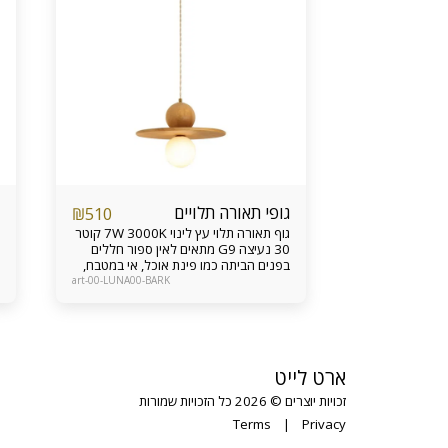
גופי תאורה תלויים
₪
510
גוף תאורה תלוי עץ לינוי 7W 3000K קוטר
30 נעיצה G9 מתאים לאין ספור חללים
בפנים הביתה כמו פינת אוכל, אי במטבח,
צידי מיטה בחדר שינה, פינת דקורטיביות
art-00-LUNA00-BARK
ועוד ניתן להזמין גם כבודדים, על פס ישר
ולתקרות גבוהות אחריות מוצר 12 חודשים
ארט לייט
זכויות יוצרים © 2026 כל הזכויות שמורות
Terms
|
Privacy