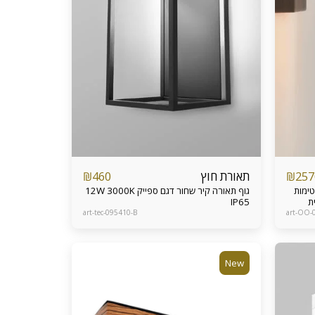
תאורת חוץ
₪
460
₪
257
טימות
גוף תאורה קיר שחור דגם ספייק 12W 3000K
IP65
art-tec-095410-B
art-OO-
New