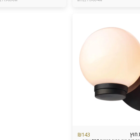
2119-00-6W
art-22119-00-4W
 חוץ
₪
143