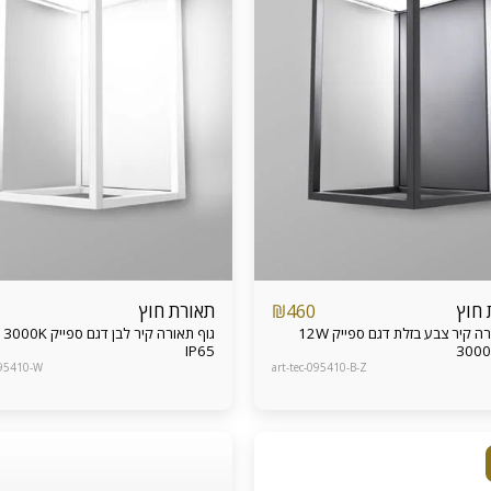
 חוץ
תאורת חוץ
₪
460
גוף תאורה קיר צבע בזלת דגם ספייק 12W
IP65
3000
095410-W
art-tec-095410-B-Z