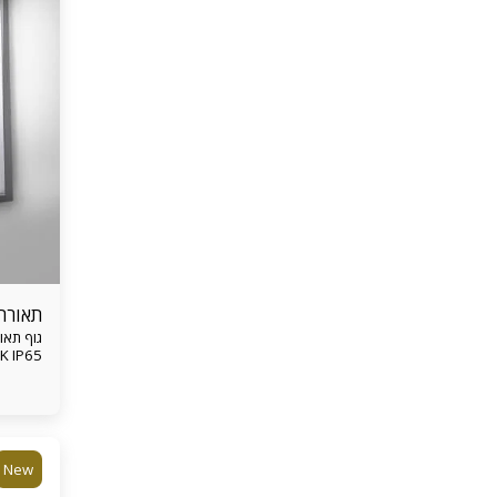
תאורת
K IP65
New