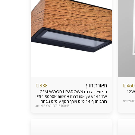
תאורת חוץ
₪
338
₪
460
גוף תאורה קיר לבן דגם ספייק 12W 3000K
גוף תאורה דגם GEM-WOOD UP&DOWN
11W צבע עץ אגוז דרגת אטימות IP54 3000K
רוחב הגוף 14 ס"מ אורך הגוף 9 ס"מ גובהה
art-tec-
הגוף 6.5 ס"מ
art-NIS-OO-O71510046