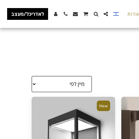
ודות
לאדריכל/מעצב
New