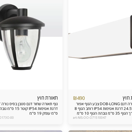
 חוץ
תאורת חוץ
₪
490
גוף תאורה דגם DOB-LONG צבע הגוף אפור
גוף 
פחם 24.5W דרגת אטימות IP54 רוחב הגוף 8
ס"מ עומק 19 ס"מ
20173O-00
art-NIS-OO-O71510047