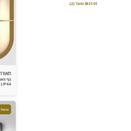
2101
₪
ומעל
(2)
תאורת
IP44 בסיס נורה E27 חומר ברזל+ זכוכית
New