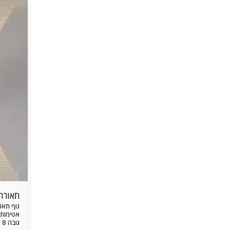
תאורת
גובה 8 ס"מ עומק 3.5 ס"מ