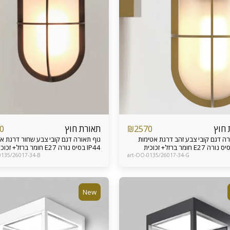
 חוץ
תאורת חוץ
0
₪
2570
גוף תאורה דגם קובי צבע זהב דרגת אטימות
גוף תאורה דגם קובי צבע שחור דרגת א
IP44 בסיס נורה E27 חומר ברזל+ זכוכית
0135/26017-34-B
art-OO-0135/26017-34-G
New