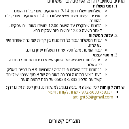
מהירים ובטוחים. להלן כל הפרטים לגבי המשלוחים:
זמני משלוח
משלוחים יישלחו תוך 7-14 ימי עסקים מיום קבלת ההזמנה.
מוצרים בעיצוב וייצור אישי ישלחו תוך 14 ימי עסקים מיום קבלת
ההזמנה
הזמנות שיתקבלו עד השעה 12:00 יחושבו כאותו יום עסקים ,
לאחר השעה 12:00 יחושבו כיום עסקים הבא
עלות המשלוח
עלות המשלוח עבור כל ההזמנות בין קריית שמונה לאשדוד היא
85 ש"ח.
עבור הזמנות מעל 700 ש"ח המשלוח יינתן בחינם!
איסוף עצמי
ניתן לבחור באופציה של איסוף עצמי בחינם ממחסני החברה
ללא עלות
בכתובות דרך השלום 6 בנהריה /החרושת 9 א.ת קריית ביאליק
בעת ביצוע ההזמנה ובחירה באופציה של איסוף עצמי יש ליצור
קשר עם טלפון 0503375833 על מנת לתאם הגעה
שירות לקוחות
לכל שאלה או בעיה בנוגע למשלוחים, ניתן לפנות אלינו דרך:
+972-503375833 - שרות לקוחות וייעוץ
artlight52@gmail.com
מוצרים קשורים