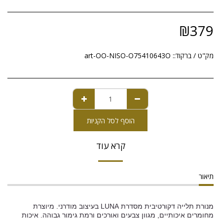
₪
379
מק"ט / ברקוד::
art-OO-NISO-O75410643O
הוסף לסל הקניות
קרא עוד
תיאור
מנורת תלייה דקורטיבית מסדרת
LUNA
בעיצוב מודרני. מיוצרת
מחומרים איכותיים, מגוון צבעים ואורכים ורמת גימור גבוהה. איכות