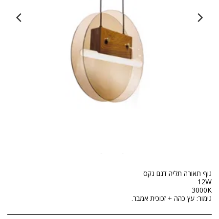
גימור: עץ כהה + זכוכית אמבר.