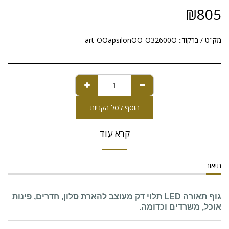
₪
805
מק"ט / ברקוד::
art-OOapsilonOO-O32600O
הוסף לסל הקניות
קרא עוד
תיאור
גוף תאורה LED תלוי דק מעוצב להארת סלון, חדרים, פינות
אוכל, משרדים וכדומה.