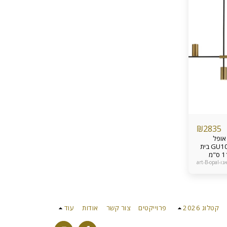
₪
2835
אופל
שחור+זהב בת מנורה דקרויקה GU10 בית
מנורה נעיצה G9 אורך הגוף 117 ס"מ
– 45 ס”מ ניתן להאריך את
art-B-opal
 הכבל בהתקנה נורות גוף תליה
התקנה
בח ופינת אוכל אחריות מוצר
קטלוג 2026
פרוייקטים
צור קשר
אודות
עוד