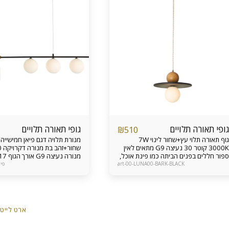
גופי תאורה תלויים
גופי תאורה תלויים
₪
510
גוף תאורה תלוי עץ+שחור לינוי 7W
מנורת תלויה דגם פיאן חמישייה 
3000K קוטר 30 נעיצה G9 מתאים לאין
ספור חללים בפנים הביתה כמו פינת אוכל,
אי במטבח, צידי מיטה בחדר שינה, פינת
גובה מינימאלי 
art-00-LUNA00-BARK-BLACK
פיאנו-
דקורטיביות ועוד ניתן להזמין גם כבודדים,
גובה
על פס ישר ולתקרות גבוהות אחריות מוצר
דקורטיבית מודרנית מתאימה ל
12 חודשים
מעל אי במט
12 חודשים
ארט לייט