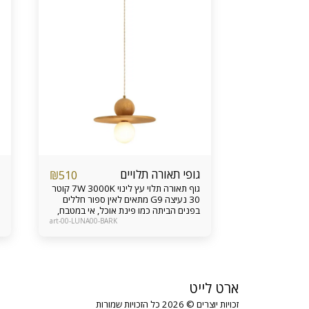
גופי תאורה תלויים
₪
510
גוף תאורה תלוי עץ לינוי 7W 3000K קוטר
30 נעיצה G9 מתאים לאין ספור חללים
בפנים הביתה כמו פינת אוכל, אי במטבח,
צידי מיטה בחדר שינה, פינת דקורטיביות
art-00-LUNA00-BARK
ועוד ניתן להזמין גם כבודדים, על פס ישר
ולתקרות גבוהות אחריות מוצר 12 חודשים
ארט לייט
זכויות יוצרים © 2026 כל הזכויות שמורות