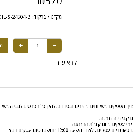
₪
570
מק"ט / ברקוד::
DIL-S-24504-B
הו
קרא עוד