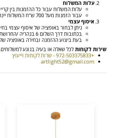
עלות המשלוח
עלות המשלוח עבור כל ההזמנות בין קריית שמ
עבור הזמנות מעל 700 ש"ח המשלוח יינתן בחינם!
איסוף עצמי
ניתן לבחור באופציה של איסוף עצמי בח
בכתובות דרך השלום 6 בנהריה /החרושת 9 א.ת קריית ביאליק
בעת ביצוע ההזמנה ובחירה באופציה של איסוף עצמי יש ל
שירות לקוחות
לכל שאלה או בעיה בנוגע למשלוחים, נ
+972-503375833 - שרות לקוחות וייעוץ
artlight52@gmail.com