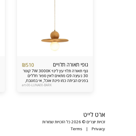
גופי תאורה תלויים
₪
510
גוף תאורה תלוי עץ לינוי 7W 3000K קוטר
30 נעיצה G9 מתאים לאין ספור חללים
בפנים הביתה כמו פינת אוכל, אי במטבח,
צידי מיטה בחדר שינה, פינת דקורטיביות
art-00-LUNA00-BARK
ועוד ניתן להזמין גם כבודדים, על פס ישר
ולתקרות גבוהות אחריות מוצר 12 חודשים
ארט לייט
זכויות יוצרים © 2026 כל הזכויות שמורות
Terms
|
Privacy