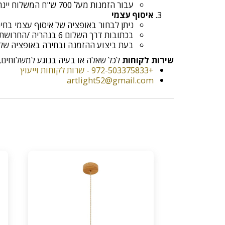
עבור הזמנות מעל 700 ש"ח המשלוח יינתן בחינם!
איסוף עצמי
ניתן לבחור באופציה של איסוף עצמי בח
בכתובות דרך השלום 6 בנהריה /החרושת 9 א.ת קריית ביאליק
בעת ביצוע ההזמנה ובחירה באופציה של איסוף עצמי יש ל
שירות לקוחות
לכל שאלה או בעיה בנוגע למשלוחים, נ
+972-503375833 - שרות לקוחות וייעוץ
artlight52@gmail.com