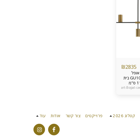
₪
2835
אופל
שחור+זהב בת מנורה דקרויקה GU10 בית
מנורה נעיצה G9 אורך הגוף 117 ס"מ
– 45 ס”מ ניתן להאריך את
art-B-opal
 הכבל בהתקנה נורות גוף תליה
התקנה
בח ופינת אוכל אחריות מוצר
קטלוג 2026
פרוייקטים
צור קשר
אודות
עוד