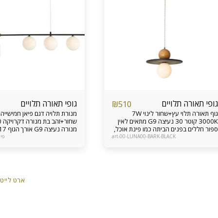
גופי תאורה תלויים
גופי תאורה תלויים
₪
510
גוף תאורה תלוי עץ+שחור לינוי 7W
מנורת תלויה דגם פיאן חמישייה 
3000K קוטר 30 נעיצה G9 מתאים לאין
ספור חללים בפנים הביתה כמו פינת אוכל,
אי במטבח, צידי מיטה בחדר שינה, פינת
גובה מינימאלי 
art-00-LUNA00-BARK-BLACK
פיאנו-
דקורטיביות ועוד ניתן להזמין גם כבודדים,
גובה
על פס ישר ולתקרות גבוהות אחריות מוצר
דקורטיבית מודרנית מתאימה ל
12 חודשים
מעל אי במט
12 חודשים
ארט לייט