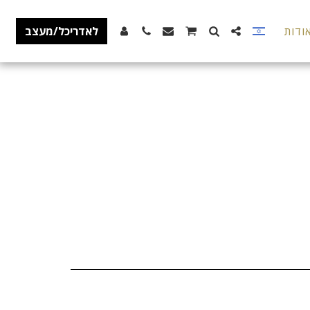
ודות
לאדריכל/מעצב