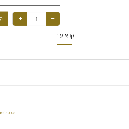
הו
קרא עוד
ארט לייט