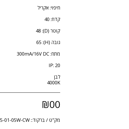
4000K
₪
00
מק"ט / ברקוד::
75-01-05W-CW