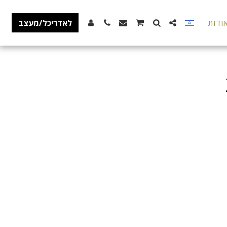
ודות
לאדריכל/מעצב