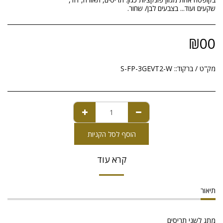
שקעים ועוד... בצבעים לבן/ שחור.
₪
00
מק"ט / ברקוד::
S-FP-3GEVT2-W
הוסף לסל הקניות
קרא עוד
תיאור
מתג לשני תריסים