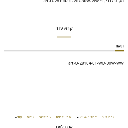
מק"ט / ברקוד::
art-O-28104-01-WD-30W-WW
קרא עוד
תיאור
art-O-28104-01-WD-30W-WW
ארט לייט
קטלוג 2026
פרוייקטים
צור קשר
אודות
עוד
ארט לייט