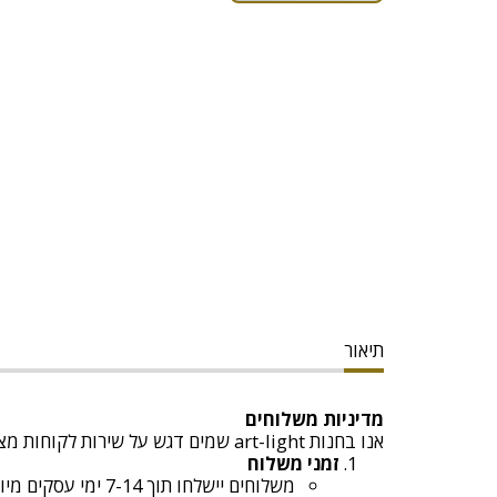
תיאור
מדיניות משלוחים
אנו בחנות art-light שמים דגש על שירות לקוחות מצוין ומספקים משלוחים מהירים ובטוחים. להלן כל הפרטים לגבי המשלוחים:
זמני משלוח
משלוחים יישלחו תוך 7-14 ימי עסקים מיום קבלת ההזמנה.