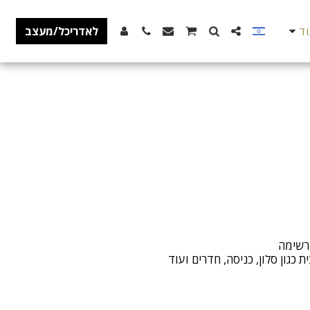
ד
לאדריכל/מעצב