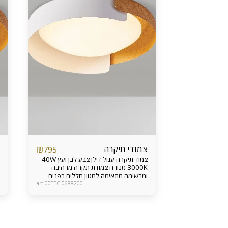
צמודי תיקרה
₪
795
צמוד תיקרה עגול דילן צבע לבן ועץ 40W
3000K מנורה צמודת תקרה מרהיבה
ומרשימה מתאימה למגוון חללים בפנים
הבית כגון סלון, כניסה, חדרים ועוד אחריות
art-00TEC-0688200
מוצר 24 חודשים