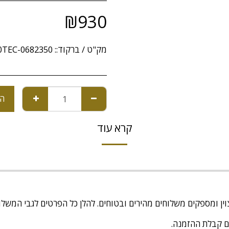
₪
930
מק"ט / ברקוד::
00TEC-0682350
הו
קרא עוד