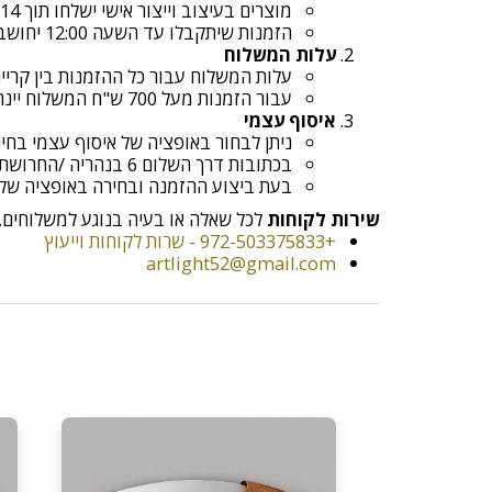
מוצרים בעיצוב וייצור אישי ישלחו תוך 14 ימי עסקים מיום קבלת ההזמנה
הזמנות שיתקבלו עד השעה 12:00 יחושבו כאותו יום עסקים , לאחר השעה 12:00 יחושבו כיום עסקים הבא
עלות המשלוח
עלות המשלוח עבור כל ההזמנות בין קריית שמ
עבור הזמנות מעל 700 ש"ח המשלוח יינתן בחינם!
איסוף עצמי
ניתן לבחור באופציה של איסוף עצמי בח
בכתובות דרך השלום 6 בנהריה /החרושת 9 א.ת קריית ביאליק
בעת ביצוע ההזמנה ובחירה באופציה של איסוף עצמי יש ל
שירות לקוחות
לכל שאלה או בעיה בנוגע למשלוחים, נ
+972-503375833 - שרות לקוחות וייעוץ
artlight52@gmail.com