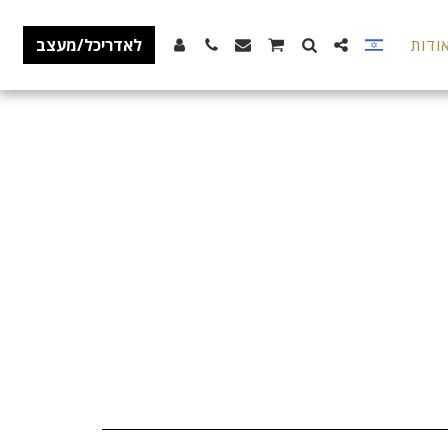
ודות
לאדריכל/מעצב