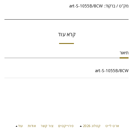
מק"ט / ברקוד::
art-S-1055B/8CW
קרא עוד
תיאור
art-S-1055B/8CW
ארט לייט
קטלוג 2026
פרוייקטים
צור קשר
אודות
עוד