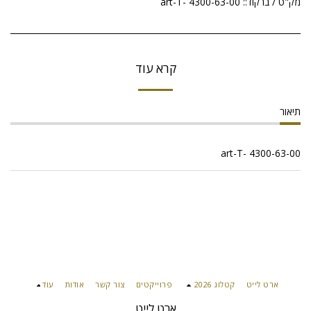
מק"ט / ברקוד::
art-T- 4300-63-00
קרא עוד
תיאור
art-T- 4300-63-00
ארט לייט
קטלוג 2026
פרוייקטים
צור קשר
אודות
עוד
ארט לייט