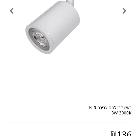
8W 3000K
₪
136