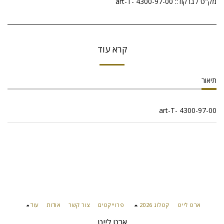
מק"ט / ברקוד::
art-T- 4300-97-00
קרא עוד
תיאור
art-T- 4300-97-00
ארט לייט
קטלוג 2026
פרוייקטים
צור קשר
אודות
עוד
ארט לייט