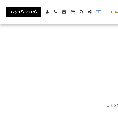
ודות
לאדריכל/מעצב
art-