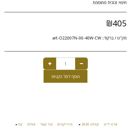
חיפוי: זכוכית מחוסמת
₪
405
מק"ט / ברקוד::
art-O22007N-00-40W-CW
הוסף לסל הקניות
ארט לייט
קטלוג 2026
פרוייקטים
צור קשר
אודות
עוד