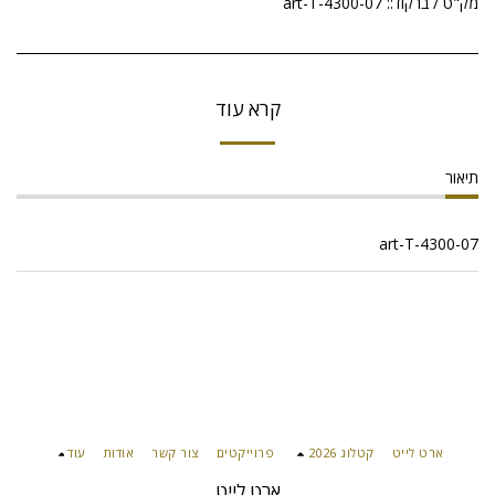
מק"ט / ברקוד::
art-T-4300-07
קרא עוד
תיאור
art-T-4300-07
ארט לייט
קטלוג 2026
פרוייקטים
צור קשר
אודות
עוד
ארט לייט