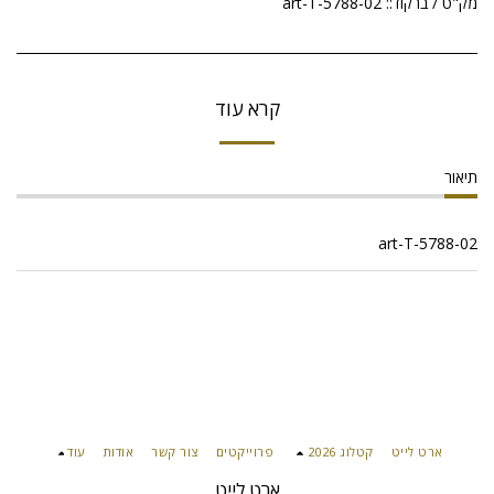
מק"ט / ברקוד::
art-T-5788-02
קרא עוד
תיאור
art-T-5788-02
ארט לייט
קטלוג 2026
פרוייקטים
צור קשר
אודות
עוד
ארט לייט