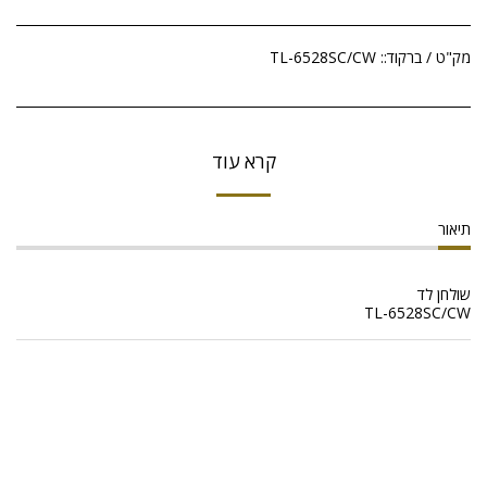
מק"ט / ברקוד::
TL-6528SC/CW
קרא עוד
תיאור
שולחן לד
TL-6528SC/CW