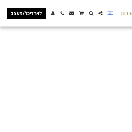
ודות
לאדריכל/מעצב