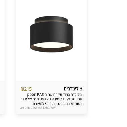
צילינדרים
₪
215
צילינדר צמוד תקרה שחור PAS הספק
2+6W 3000K מידה 89X73 מ"מ צילינדר
צמוד תקרה בסגנון מודרני לתאורת
ממוקדת חזקה מתאים לכניסה לבית,
art-0SM0-0WB8612B0/WW
מעברים, פרוזדור, שירותים קטנים וכד’
אחריות מוצר 24 חודשים