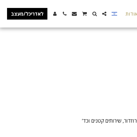
ודות
לאדריכל/מעצב