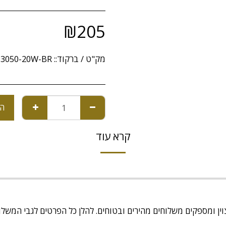
₪
205
מק"ט / ברקוד::
13050-20W-BR
הו
קרא עוד