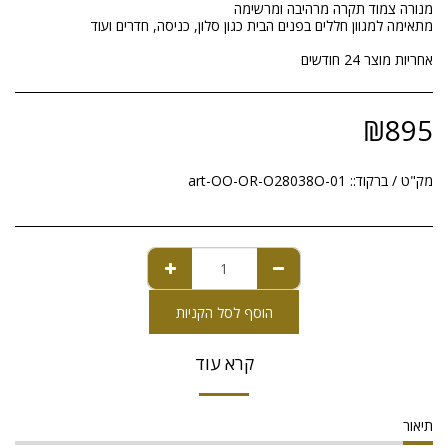
אחריות מוצר 24 חודשים
₪
895
מק"ט / ברקוד::
art-OO-OR-O28038O-01
הוסף לסל הקניות
קרא עוד
תיאור