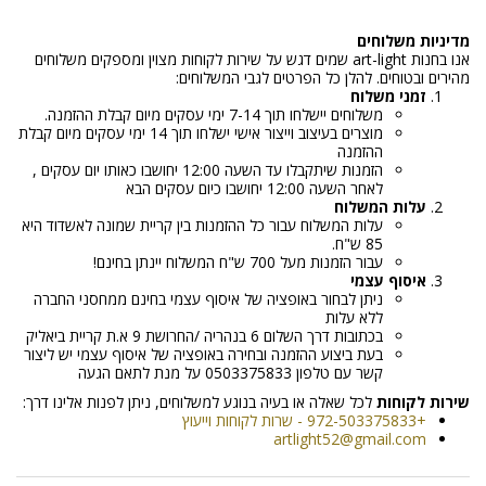
מדיניות משלוחים
אנו בחנות art-light שמים דגש על שירות לקוחות מצוין ומספקים משלוחים
מהירים ובטוחים. להלן כל הפרטים לגבי המשלוחים:
זמני משלוח
משלוחים יישלחו תוך 7-14 ימי עסקים מיום קבלת ההזמנה.
מוצרים בעיצוב וייצור אישי ישלחו תוך 14 ימי עסקים מיום קבלת
ההזמנה
הזמנות שיתקבלו עד השעה 12:00 יחושבו כאותו יום עסקים ,
לאחר השעה 12:00 יחושבו כיום עסקים הבא
עלות המשלוח
עלות המשלוח עבור כל ההזמנות בין קריית שמונה לאשדוד היא
85 ש"ח.
עבור הזמנות מעל 700 ש"ח המשלוח יינתן בחינם!
איסוף עצמי
ניתן לבחור באופציה של איסוף עצמי בחינם ממחסני החברה
ללא עלות
בכתובות דרך השלום 6 בנהריה /החרושת 9 א.ת קריית ביאליק
בעת ביצוע ההזמנה ובחירה באופציה של איסוף עצמי יש ליצור
קשר עם טלפון 0503375833 על מנת לתאם הגעה
שירות לקוחות
לכל שאלה או בעיה בנוגע למשלוחים, ניתן לפנות אלינו דרך:
+972-503375833 - שרות לקוחות וייעוץ
artlight52@gmail.com