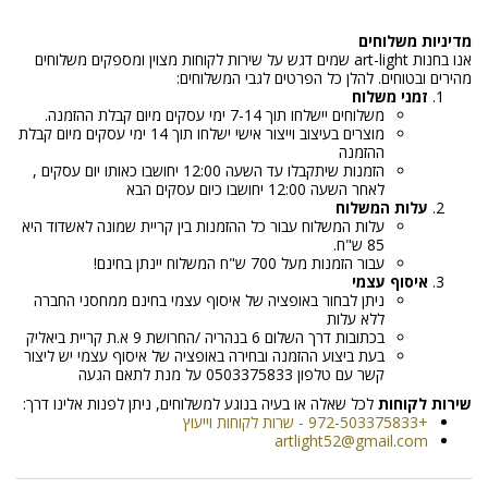
מדיניות משלוחים
אנו בחנות art-light שמים דגש על שירות לקוחות מצוין ומספקים משלוחים
מהירים ובטוחים. להלן כל הפרטים לגבי המשלוחים:
זמני משלוח
משלוחים יישלחו תוך 7-14 ימי עסקים מיום קבלת ההזמנה.
מוצרים בעיצוב וייצור אישי ישלחו תוך 14 ימי עסקים מיום קבלת
ההזמנה
הזמנות שיתקבלו עד השעה 12:00 יחושבו כאותו יום עסקים ,
לאחר השעה 12:00 יחושבו כיום עסקים הבא
עלות המשלוח
עלות המשלוח עבור כל ההזמנות בין קריית שמונה לאשדוד היא
85 ש"ח.
עבור הזמנות מעל 700 ש"ח המשלוח יינתן בחינם!
איסוף עצמי
ניתן לבחור באופציה של איסוף עצמי בחינם ממחסני החברה
ללא עלות
בכתובות דרך השלום 6 בנהריה /החרושת 9 א.ת קריית ביאליק
בעת ביצוע ההזמנה ובחירה באופציה של איסוף עצמי יש ליצור
קשר עם טלפון 0503375833 על מנת לתאם הגעה
שירות לקוחות
לכל שאלה או בעיה בנוגע למשלוחים, ניתן לפנות אלינו דרך:
+972-503375833 - שרות לקוחות וייעוץ
artlight52@gmail.com