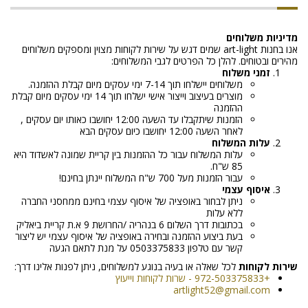
מדיניות משלוחים
אנו בחנות art-light שמים דגש על שירות לקוחות מצוין ומספקים משלוחים
מהירים ובטוחים. להלן כל הפרטים לגבי המשלוחים:
זמני משלוח
משלוחים יישלחו תוך 7-14 ימי עסקים מיום קבלת ההזמנה.
מוצרים בעיצוב וייצור אישי ישלחו תוך 14 ימי עסקים מיום קבלת
ההזמנה
הזמנות שיתקבלו עד השעה 12:00 יחושבו כאותו יום עסקים ,
לאחר השעה 12:00 יחושבו כיום עסקים הבא
עלות המשלוח
עלות המשלוח עבור כל ההזמנות בין קריית שמונה לאשדוד היא
85 ש"ח.
עבור הזמנות מעל 700 ש"ח המשלוח יינתן בחינם!
איסוף עצמי
ניתן לבחור באופציה של איסוף עצמי בחינם ממחסני החברה
ללא עלות
בכתובות דרך השלום 6 בנהריה /החרושת 9 א.ת קריית ביאליק
בעת ביצוע ההזמנה ובחירה באופציה של איסוף עצמי יש ליצור
קשר עם טלפון 0503375833 על מנת לתאם הגעה
שירות לקוחות
לכל שאלה או בעיה בנוגע למשלוחים, ניתן לפנות אלינו דרך:
+972-503375833 - שרות לקוחות וייעוץ
artlight52@gmail.com